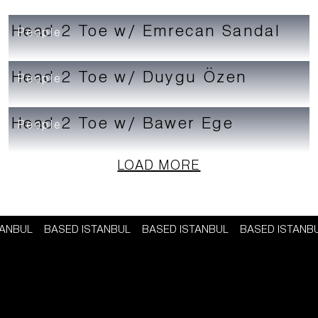
Head 2 Toe w/ Emrecan Sandal
People
Head 2 Toe w/ Duygu Özen
People
Head 2 Toe w/ Bawer Ege
People
LOAD MORE
TANBUL
BASED ISTANBUL
BASED ISTANBUL
BASED ISTANB