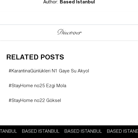
Author:
Based Istanbul
Discover
RELATED POSTS
#KarantinaGünlükleri N1 Gaye Su Akyol
#StayHome no25 Ezgi Mola
#StayHome no22 Göksel
STANBUL
BASED ISTANBUL
BASED ISTANBUL
BASED ISTAN