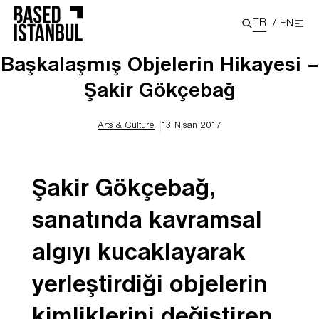
TR
/
EN
Başkalaşmış Objelerin Hikayesi –
Şakir Gökçebağ
Arts & Culture
13 Nisan 2017
Şakir Gökçebağ,
sanatında kavramsal
algıyı kucaklayarak
yerleştirdiği objelerin
kimliklerini değiştiren,