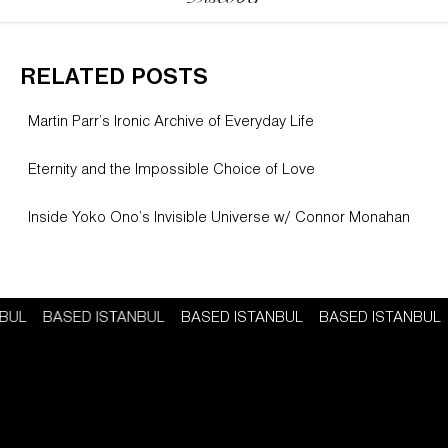
RELATED POSTS
Martin Parr’s Ironic Archive of Everyday Life
Eternity and the Impossible Choice of Love
Inside Yoko Ono’s Invisible Universe w/ Connor Monahan
NBUL
BASED ISTANBUL
BASED ISTANBUL
BASED ISTANBUL