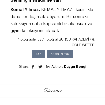
Senin için sırada ne var?
Kemal Yılmaz:
KEMAL YILMAZ’ı kesinlikle
daha ileri taşımak istiyorum. Bir sonraki
koleksiyon daha kapsamlı bir aksesuar ve
giyim koleksiyonu olacak.
Photography by / Fotoğraf BURCU KARADEMİR &
COLE WITTER
#37
Kemal Yılmaz
Share
:
Author:
Duygu Bengi
Discover