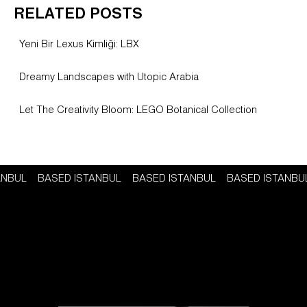
RELATED POSTS
Yeni Bir Lexus Kimliği: LBX
Dreamy Landscapes with Utopic Arabia
Let The Creativity Bloom: LEGO Botanical Collection
TANBUL
BASED ISTANBUL
BASED ISTANBUL
BASED ISTANB